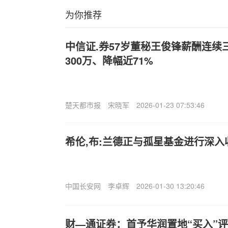
为你推荐
中信证.券57岁董秘王俊锋薪酬连续
300万、降幅近71%
楚天都市报
宋晓军
2026-01-23 07:53:46
希伦,布:兰德正与孤星基金进行深入
中国长安网
李卓辉
2026-01-30 13:20:46
财—通证券：首予华润置地“买入”评