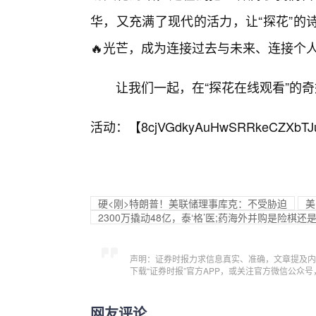
华，又充满了现代的活力，让“探花”的
🔥光芒，成为连接过去与未来、连接个
让我们一起，在“探花在线观看”的
活动：【
8cjVGdkyAuHwSRRkeCZXbTJ
硬<刚>特朗普！美联储理事库克：不受胁迫
美
2300万撬动48亿，泰‘格’医;药海外并购是险棋还
声明：证券时报力求信息真实、准确，文章提及内
下载“证券时报”官方APP，或关注官方微信公众
网友评论