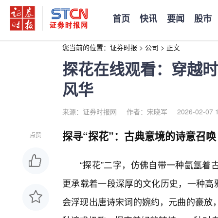
首页
快讯
要闻
股市
您当前的位置：
证券时报
>
公司
>
正文
探花在线观看：穿越时
风华
来源：证券时报网
作者：宋晓军
2026-02-07 
探寻“探花”：古典意境的诗意召唤
点赞
“探花”二字，仿佛自带一种氤氲着
更承载着一段深厚的文化历史，一种高雅
会浮现出唐诗宋词的婉约，元曲的豪放